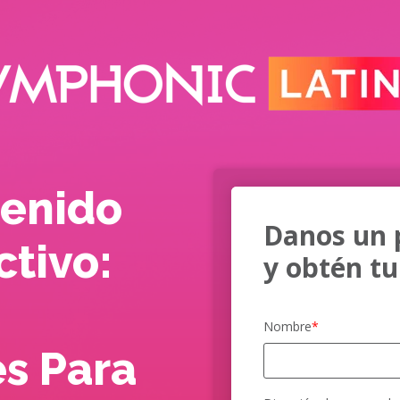
enido
Danos un 
ctivo:
y obtén tu
Nombre
*
s Para