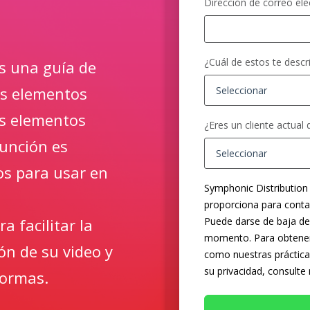
Dirección de correo ele
¿Cuál de estos te descr
s una guía de
os elementos
les elementos
¿Eres un cliente actual
función es
os para usar en
Symphonic Distribution
proporciona para contac
Puede darse de baja de
a facilitar la
momento. Para obtener
ión de su video y
como nuestras práctica
su privacidad, consulte
formas.